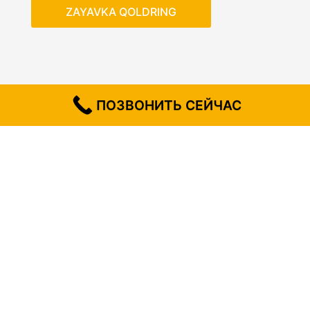
ZAYAVKA QOLDRING
ПОЗВОНИТЬ СЕЙЧАС
Shuningdek qarang
GREYDER XIZMATLARI TOSHKENT VA MINTAQASIDA -
OPERATOR BILAN VA SHARTNOMA BO'YICHA