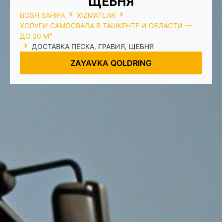
ЩЕБНЯ
BOSH SAHIFA
XIZMATLAR
УСЛУГИ САМОСВАЛА В ТАШКЕНТЕ И ОБЛАСТИ —
ДО 20 М³
ДОСТАВКА ПЕСКА, ГРАВИЯ, ЩЕБНЯ
ZAYAVKA QOLDRING