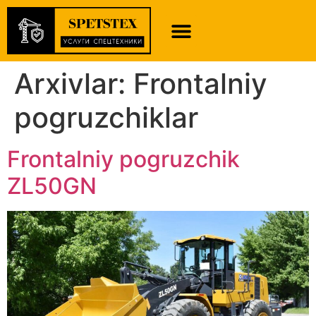
BIZ HAQIMIZDA
Arxivlar:
Frontalniy
pogruzchiklar
Frontalniy pogruzchik
ZL50GN