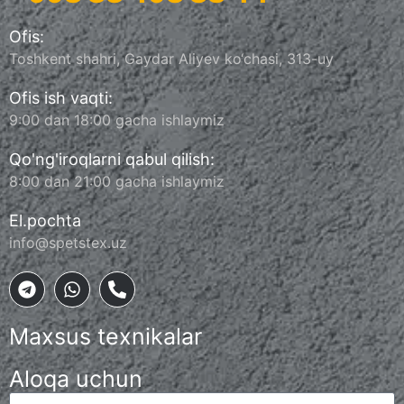
Ofis:
Toshkent shahri, Gaydar Aliyev ko‘chasi, 313-uy
Ofis ish vaqti:
9:00 dan 18:00 gacha ishlaymiz
Qo'ng'iroqlarni qabul qilish:
8:00 dan 21:00 gacha ishlaymiz
El.pochta
info@spetstex.uz
Maxsus texnikalar
Aloqa uchun