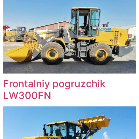
Frontalniy pogruzchik
LW300FN