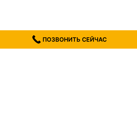
ПОЗВОНИТЬ СЕЙЧАС
УСЛУГИ АВТОГРЕЙДЕРА GR 215
Автогрейдер
GR 215 — это мощная и
универсальная техника, предназначенная для
выполнения сложных задач в строительстве,
дорожных работах и благоустройстве
территорий. Благодаря высокой
производительности, надежности и точности
выполнения задач, он пользуется популярностью
среди профессионалов, ищущих лучшее решение
для масштабных проектов.
Преимущества GR 215